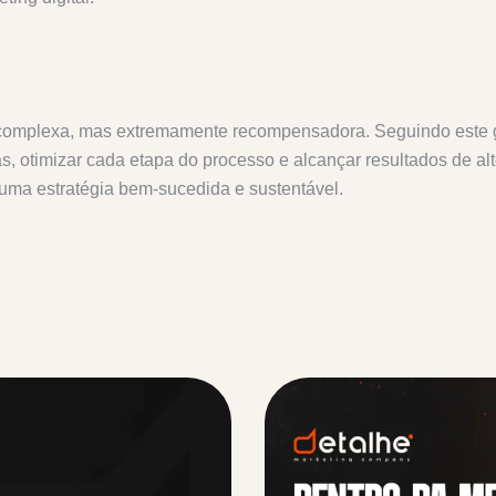
 complexa, mas extremamente recompensadora. Seguindo este gu
 otimizar cada etapa do processo e alcançar resultados de alt
r uma estratégia bem-sucedida e sustentável.