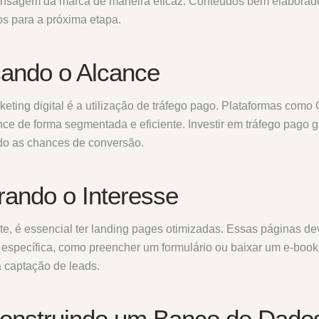
mensagem da marca de maneira eficaz. Conteúdos bem elabora
os para a próxima etapa.
cando o Alcance
eting digital é a utilização de tráfego pago. Plataformas com
e de forma segmentada e eficiente. Investir em tráfego pago g
do as chances de conversão.
rando o Interesse
te, é essencial ter landing pages otimizadas. Essas páginas de
ão específica, como preencher um formulário ou baixar um e-book
 a captação de leads.
onstruindo um Banco de Dados