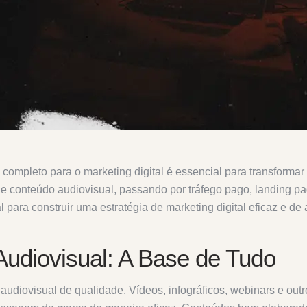
ompleto para o marketing digital é essencial para transformar 
de conteúdo audiovisual, passando por tráfego pago, landing pa
 para construir uma estratégia de marketing digital eficaz e de 
udiovisual: A Base de Tudo
udiovisual de qualidade. Vídeos, infográficos, webinars e outr