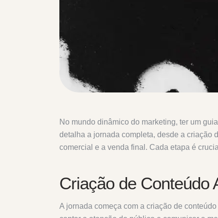
No mundo dinâmico do marketing, ter um guia c
detalha a jornada completa, desde a criação 
comercial e a venda final. Cada etapa é crucial
Criação de Conteúdo A
A jornada começa com a criação de conteúdo a