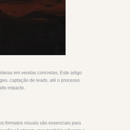
ideias em vendas concretas. Este artigo
ges, captação de leads, até o processo
alto impacto.
os formatos visuais são essenciais para